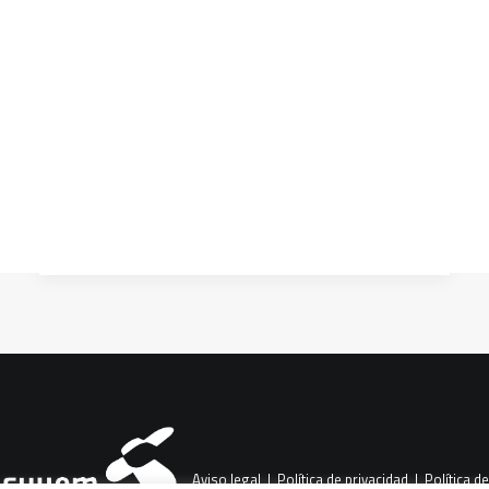
recurso educativo para
trabajar la defensa del
CART
medioambiente
Tu carrito está vacío.
Una recopilación de unidades didácticas
para trabajar la defensa del
medioambiente y desarrollar
conocimientos, valores…
Aviso legal
|
Política de privacidad
|
Política de