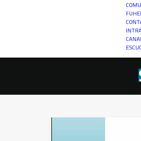
COMU
FUH
CONT
INTR
CANA
ESCU