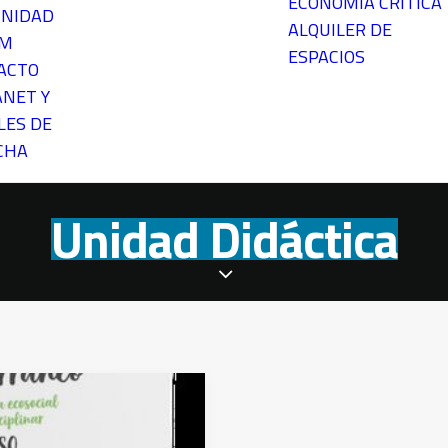
ECONOMÍA CRÍTICA
NIDAD
ALQUILER DE
EM
ESPACIOS
ACTO
ANET Y
LES DE
CHA
Unidad Didáctica