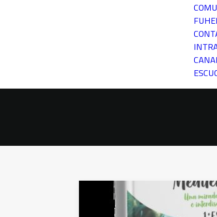
COMU
FUH
CONT
INTR
CANA
ESCU