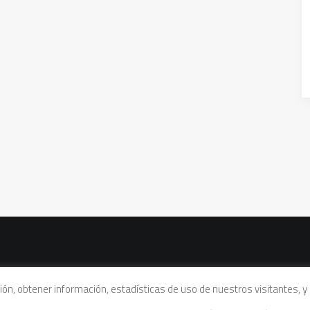
vacidad
|
Política de cookies
|
Condiciones legales de venta
ación, obtener información, estadísticas de uso de nuestros visitantes,