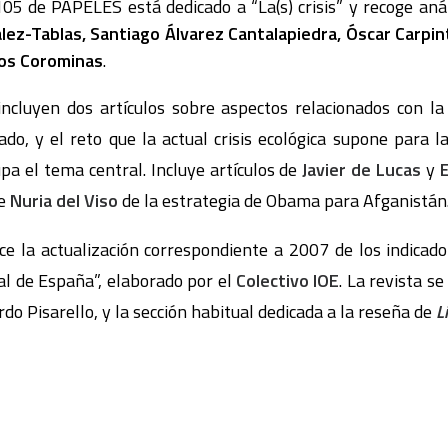
 105 de PAPELES está dedicado a “La(s) crisis” y recoge aná
ez-Tablas, Santiago Álvarez Cantalapiedra, Óscar Carpint
los Corominas
.
incluyen dos artículos sobre aspectos relacionados con la 
ado, y el reto que la actual crisis ecológica supone para la
upa el tema central. Incluye artículos de
Javier de Lucas
y
ce
Nuria del Viso
de la estrategia de Obama para Afganistán
ce la actualización correspondiente a 2007 de los indicador
l de España”, elaborado por el
Colectivo IOE
. La revista s
do Pisarello, y la sección habitual dedicada a la reseña de
L