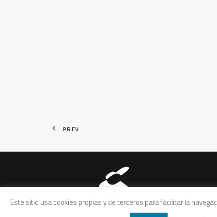
PREV
Aviso legal
|
Política de pri
Este sitio usa cookies propias y de terceros para facilitar la naveg