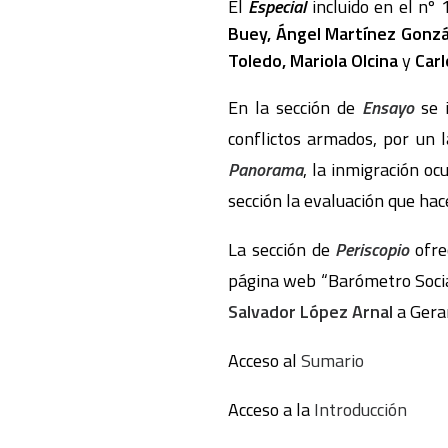
El
Especial
incluido en el nº
Buey, Ángel Martínez Gonzál
Toledo, Mariola Olcina
y
Car
En la sección de
Ensayo
se 
conflictos armados, por un l
Panorama
, la inmigración oc
sección la evaluación que ha
La sección de
Periscopio
ofre
página web “Barómetro Socia
Salvador López Arnal
a Gerar
Acceso al
Sumario
Acceso a la
Introducción