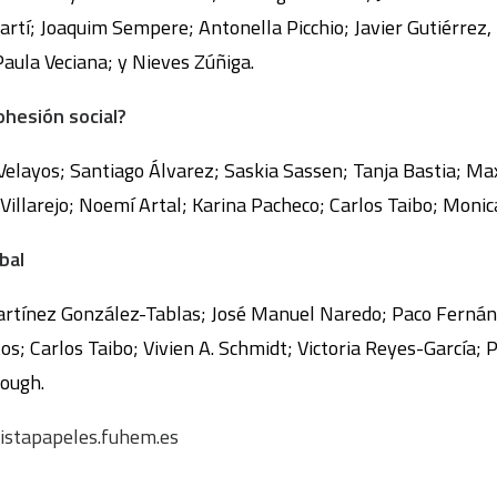
rtí; Joaquim Sempere; Antonella Picchio; Javier Gutiérrez,
 Paula Veciana; y Nieves Zúñiga.
hesión social?
 Velayos; Santiago Álvarez; Saskia Sassen; Tanja Bastia; M
illarejo; Noemí Artal; Karina Pacheco; Carlos Taibo; Monica
bal
Martínez González-Tablas; José Manuel Naredo; Paco Fernán
os; Carlos Taibo; Vivien A. Schmidt; Victoria Reyes-García;
Gough.
stapapeles.fuhem.es