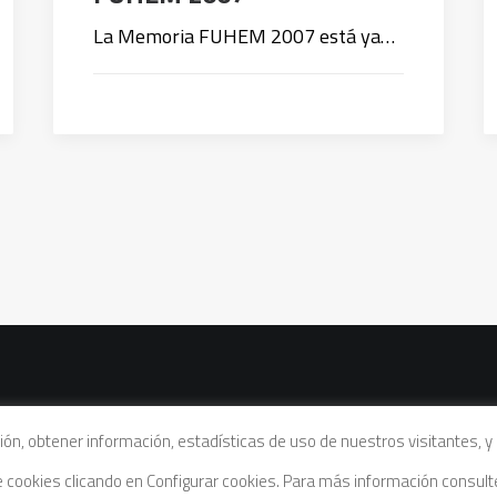
La Memoria FUHEM 2007 está ya…
vacidad
|
Política de cookies
|
Condiciones legales de venta
ación, obtener información, estadísticas de uso de nuestros visitantes,
de cookies clicando en Configurar cookies. Para más información consul