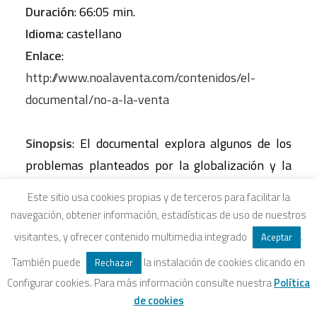
Duración
: 66:05 min.
Idioma
: castellano
Enlace
:
http://www.noalaventa.com/contenidos/el-
documental/no-a-la-venta
Sinopsis
: El documental explora algunos de los
problemas planteados por la globalización y la
expansión global de las multinacionales. Las
Este sitio usa cookies propias y de terceros para facilitar la
personas de todo el mundo cada vez dependemos
navegación, obtener información, estadísticas de uso de nuestros
más de un menor número de grandes empresas
visitantes, y ofrecer contenido multimedia integrado
.
Aceptar
globales. Los estados pierden poder al mismo
También puede
la instalación de cookies clicando en
Rechazar
ritmo que las grandes empresas lo ganan. En este
Configurar cookies. Para más información consulte nuestra
Política
contexto surge el debate en torno a la
de cookies