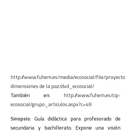
Autor
: A. Hernández, Y. Herrero, A. Ferriz, L.
González, C. Morán, A. Brasero y A. M. Ortega
CART
Editor
: CIP-Ecosocial
Tu carrito está vacío.
Año
: 2009
Formato
: guía didáctica + dvd con fichas y
recursos multimedia
Idioma
: castellano
Enlace
:
http://www.fuhem.es/media/ecosocial/file/proyecto
dimensiones de la paz/dvd_ecosocial/
También en:
http://www.fuhem.es/cip-
ecosocial/grupo_articulos.aspx?c=49
Sinopsis
: Guía didáctica para profesorado de
secundaria y bachillerato. Expone una visión