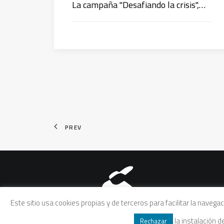
La campaña "Desafiando la crisis",…
PREV
Aviso legal
|
Política de pri
Este sitio usa cookies propias y de terceros para facilitar la naveg
la instalación 
Rechazar