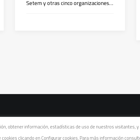
Setem y otras cinco organizaciones…
vacidad
|
Política de cookies
|
Condiciones legales de venta
ación, obtener información, estadísticas de uso de nuestros visitantes,
de cookies clicando en Configurar cookies. Para más información consul