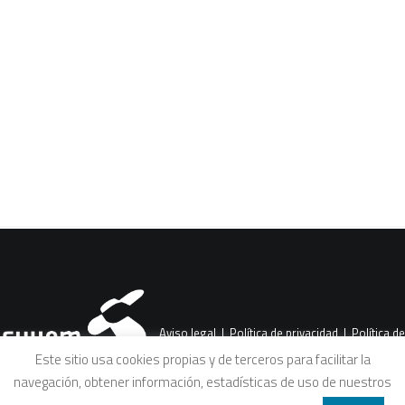
CART
Tu carrito está vacío.
Aviso legal
|
Política de privacidad
|
Política de
Este sitio usa cookies propias y de terceros para facilitar la
navegación, obtener información, estadísticas de uso de nuestros
cookies
|
Condiciones legales de venta