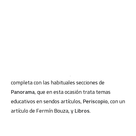
El número 116 de
Papeles de relaciones ecosociales
y cambio global
trata esta temática en su
CART
Tu carrito está vacío.
Especial
, con artículos firmados por Juan Carlos
Monedero, Rafael Escudero, Fermín Paz, Xavier
Domènech, Víctor Sampedro, Justa Montero,
Santiago Alba Rico, Antonio Elizalde y Amador
Fernández-Savater. La sección de
Ensayo
incluye
una reflexión de Félix Ovejero. El número se
completa con las habituales secciones de
Panorama
, que en esta ocasión trata temas
educativos en sendos artículos,
Periscopio
, con un
artículo de Fermín Bouza, y
Libros
.