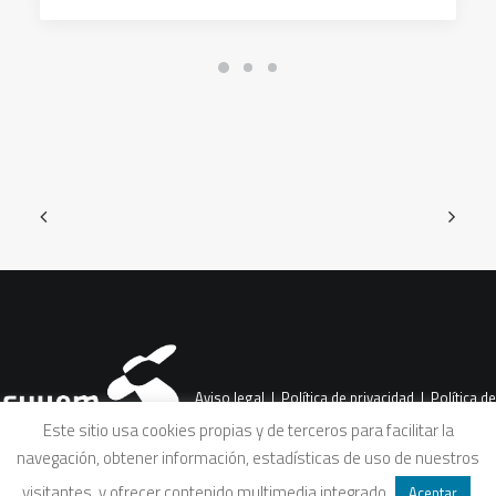
Aviso legal
|
Política de privacidad
|
Política de
Este sitio usa cookies propias y de terceros para facilitar la
navegación, obtener información, estadísticas de uso de nuestros
cookies
|
Condiciones legales de venta
visitantes, y ofrecer contenido multimedia integrado
.
Aceptar