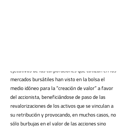
compleja centrada en las consecuencias sociales -
y especialmente laborales- apenas está iniciando
CART
sus primeros pasos.
Tu carrito está vacío.
El libro aborda cómo las finanzas han impactado
de lleno en el gobierno de la empresa, en su
funcionamiento ordinario y en las relaciones
laborales que se desarrollan en su seno. Los
ejecutivos de las corporaciones que cotizan en los
mercados bursátiles han visto en la bolsa el
medio idóneo para la “creación de valor” a favor
del accionista, beneficiándose de paso de las
revalorizaciones de los activos que se vinculan a
su retribución y provocando, en muchos casos, no
sólo burbujas en el valor de las acciones sino