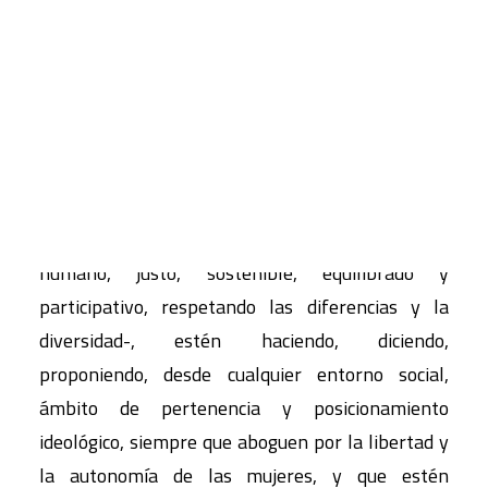
exhaustivo análisis que la asociación hace de los
medios de comunicación de masas en los que
CART
identificaron una ausencia permanente: las voces
Tu carrito está vacío.
y el conocimiento de mujeres.
Su objetivo es divulgar todo lo que las mujeres,
singular y colectivamente -comprometidas con
hacer de este mundo un lugar igualitario,
humano, justo, sostenible, equilibrado y
participativo, respetando las diferencias y la
diversidad-, estén haciendo, diciendo,
proponiendo, desde cualquier entorno social,
ámbito de pertenencia y posicionamiento
ideológico, siempre que aboguen por la libertad y
la autonomía de las mujeres, y que estén