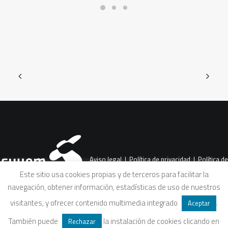
Aviso legal
|
Política de privacidad
|
Política de
Este sitio usa cookies propias y de terceros para facilitar la
navegación, obtener información, estadísticas de uso de nuestros
cookies
|
Condiciones legales de venta
visitantes, y ofrecer contenido multimedia integrado
.
Aceptar
También puede
la instalación de cookies clicando en
Rechazar