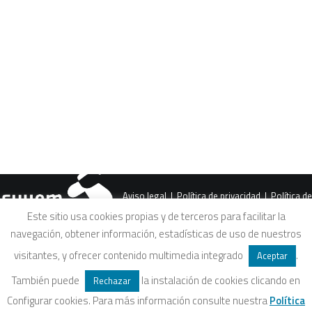
CART
Tu carrito está vacío.
Aviso legal
|
Política de privacidad
|
Política de
Este sitio usa cookies propias y de terceros para facilitar la
navegación, obtener información, estadísticas de uso de nuestros
cookies
|
Condiciones legales de venta
visitantes, y ofrecer contenido multimedia integrado
.
Aceptar
También puede
la instalación de cookies clicando en
Rechazar
Configurar cookies. Para más información consulte nuestra
Política