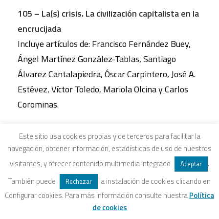
105 – La(s) crisis. La civilización capitalista en la
encrucijada
Incluye artículos de: Francisco Fernández Buey,
Ángel Martínez González-Tablas, Santiago
Álvarez Cantalapiedra, Óscar Carpintero, José A.
Estévez, Víctor Toledo, Mariola Olcina y Carlos
Corominas.
104 – Migraciones: desafíos y preguntas
Este sitio usa cookies propias y de terceros para facilitar la
navegación, obtener información, estadísticas de uso de nuestros
Incluye artículos de: Máriam Martínez; Carlos
visitantes, y ofrecer contenido multimedia integrado
.
Pereda, Walter Actis y Miguel Ángel de Prada;
Aceptar
Luis Carlos Nieto; Edoardo Bazzaco; Tanja Bastia;
También puede
la instalación de cookies clicando en
Rechazar
Maria Luisa Maqueda; Ricard Zapata-Barrero;
Configurar cookies. Para más información consulte nuestra
Política
de cookies
Carlos Gómez Gil; Jordi Mir; Bichara Khader;