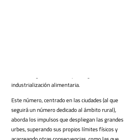
transformando radicalmente. El campo, cada vez
con menos campesinos, se está urbanizando y se
CART
Tu carrito está vacío.
integra en la oferta consumista urbana como
lugar de disfrute y ocio. Las demandas de la vida
urbanizada marcan los ritmos y las actividades
del mundo rural, incluso en su papel todavía
central de suministrador de mercancías agrícolas,
ahora integrado en un esquema globalizado de
industrialización alimentaria.
Este número, centrado en las ciudades (al que
seguirá un número dedicado al ámbito rural),
aborda los impulsos que despliegan las grandes
urbes, superando sus propios límites físicos y
acarreando otras consecuencias, como las que