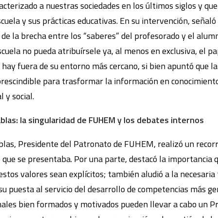
cterizado a nuestras sociedades en los últimos siglos y que
scuela y sus prácticas educativas. En su intervención, señaló
n de la brecha entre los “saberes” del profesorado y el alu
escuela no pueda atribuírsele ya, al menos en exclusiva, el pa
hay fuera de su entorno más cercano, si bien apuntó que la
prescindible para trasformar la información en conocimient
 y social.
las: la singularidad de FUHEM y los debates internos
as, Presidente del Patronato de FUHEM, realizó un recorri
ro que se presentaba. Por una parte, destacó la importancia
estos valores sean explícitos; también aludió a la necesaria 
 su puesta al servicio del desarrollo de competencias más ge
ales bien formados y motivados pueden llevar a cabo un Pr