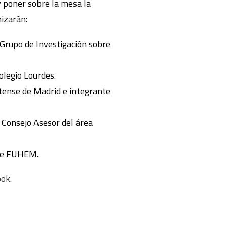
 y poner sobre la mesa la
nizarán:
l Grupo de Investigación sobre
olegio Lourdes.
utense de Madrid e integrante
l Consejo Asesor del área
 de FUHEM.
ook
.