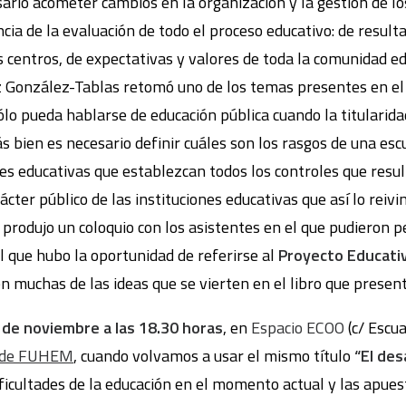
ario acometer cambios en la organización y la gestión de lo
cia de la evaluación de todo el proceso educativo: de result
s centros, de expectativas y valores de toda la comunidad ed
 González-Tablas retomó uno de los temas presentes en el li
ólo pueda hablarse de educación pública cuando la titularidad
s bien es necesario definir cuáles son los rasgos de una escu
es educativas que establezcan todos los controles que resu
cter público de las instituciones educativas que así lo reivin
 produjo un coloquio con los asistentes en el que pudieron 
l que hubo la oportunidad de referirse al
Proyecto Educati
en muchas de las ideas que se vierten en el libro que prese
 de noviembre a las 18.30 horas
, en
Espacio ECOO
(c/ Escua
o de FUHEM
, cuando volvamos a usar el mismo título
“El de
ificultades de la educación en el momento actual y las apue