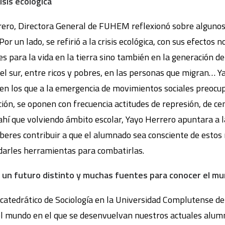
isis ecológica
rero, Directora General de FUHEM reflexionó sobre algunos 
r un lado, se refirió a la crisis ecológica, con sus efectos n
es para la vida en la tierra sino también en la generación d
 el sur, entre ricos y pobres, en las personas que migran… 
n los que a la emergencia de movimientos sociales preocup
ón, se oponen con frecuencia actitudes de represión, de cens
hí que volviendo ámbito escolar, Yayo Herrero apuntara a l
eres contribuir a que el alumnado sea consciente de estos r
 darles herramientas para combatirlas.
 un futuro distinto y muchas fuentes para conocer el m
atedrático de Sociología en la Universidad Complutense de 
 el mundo en el que se desenvuelvan nuestros actuales alumn