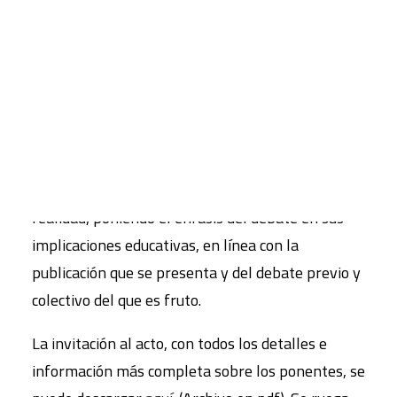
FUHEM; y
Mariano Fernández Enguita
,
catedrático de Sociología en la Universidad
CART
Complutense de Madrid. La charla será moderada
Tu carrito está vacío.
por
Víctor M. Rodríguez
, Director del Área
Educativa de FUHEM.
El acto se plantea como una nueva reflexión
sobre los principales desafíos que plantea la
realidad, poniendo el énfasis del debate en sus
implicaciones educativas, en línea con la
publicación que se presenta y del debate previo y
colectivo del que es fruto.
La invitación al acto, con todos los detalles e
información más completa sobre los ponentes, se