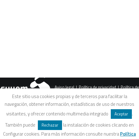
CART
Tu carrito está vacío.
Aviso legal
|
Política de privacidad
|
Política de
Este sitio usa cookies propias y de terceros para facilitar la
navegación, obtener información, estadísticas de uso de nuestros
cookies
|
Condiciones legales de venta
visitantes, y ofrecer contenido multimedia integrado
.
Aceptar
También puede
la instalación de cookies clicando en
Rechazar
Configurar cookies. Para más información consulte nuestra
Política