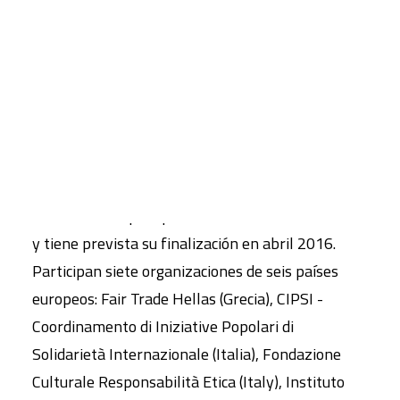
Incluye, entre otras, cooperativas, organizaciones
de comercio justo, banca ética y grupos de
CART
microfinanzas y monedas locales. La ESS tiene
Tu carrito está vacío.
como meta una economía inclusiva basada en la
justicia social.
‘Desafiando la Crisis’ es una iniciativa de
educación para el desarrollo financiado por la
Comisión Europea que comenzó en abril de 2013
y tiene prevista su finalización en abril 2016.
Participan siete organizaciones de seis países
europeos: Fair Trade Hellas (Grecia), CIPSI -
Coordinamento di Iniziative Popolari di
Solidarietà Internazionale (Italia), Fondazione
Culturale Responsabilità Etica (Italy), Instituto