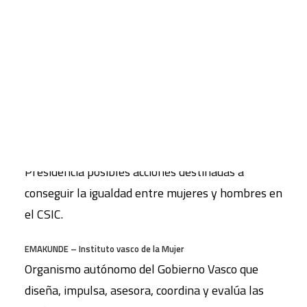
sobre nuevas investigaciones, eventos de interés,
acciones política o comerciales que la afecten, etc.
CART
Tu carrito está vacío.
CSIC: Mujeres y Ciencia
La Comisión de Mujeres y Ciencia con dos
objetivos especialmente relevantes: estudiar las
posibles causas que dificultan tanto el ingreso
como la carrera de las mujeres y proponer a la
Presidencia posibles acciones destinadas a
conseguir la igualdad entre mujeres y hombres en
el CSIC.
EMAKUNDE – Instituto vasco de la Mujer
Organismo autónomo del Gobierno Vasco que
diseña, impulsa, asesora, coordina y evalúa las