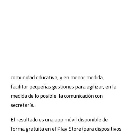
Pese a estos avances, han querido dar un paso
más allá, acercando el centro escolar al teléfono
CART
móvil, para que las familias tengan la
Tu carrito está vacío.
información del colegio al alcance de la mano, con
un acceso rápido, cómodo y sencillo. Con ese fin,
se ha creado una aplicación móvil que permite
difundir la información más importante del
centro y estar al día de todo lo que concierne a la
comunidad educativa, y en menor medida,
facilitar pequeñas gestiones para agilizar, en la
medida de lo posible, la comunicación con
secretaría.
El resultado es una
app móvil disponible
de
forma gratuita en el Play Store (para dispositivos