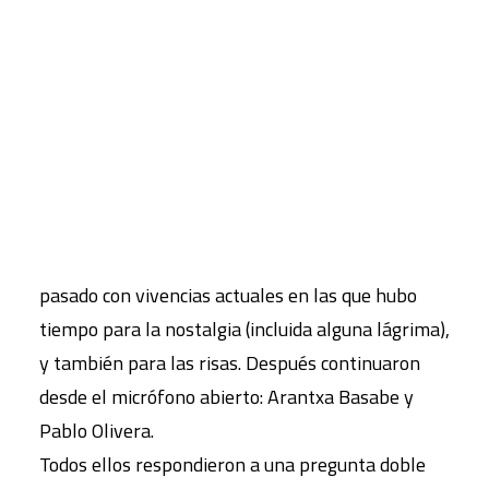
testimonios de Lidia Olivera, Miguel Ángel
Ortega, Juan Piqueras, Pura Silgo y Alejandro
CART
Tu carrito está vacío.
Merino, quienes desde la mesa iniciaron el acto y
un turno de palabra para explicar sus vivencias
desde tres lugares muy distintos: el personal de
administración y servicios, las aulas y la dirección
del centro en distintos momentos de la historia
del Montserrat. Se mezclaron recuerdos del
pasado con vivencias actuales en las que hubo
tiempo para la nostalgia (incluida alguna lágrima),
y también para las risas. Después continuaron
desde el micrófono abierto: Arantxa Basabe y
Pablo Olivera.
Todos ellos respondieron a una pregunta doble