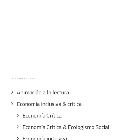
32,00
€
IVA inc.
CART
Tu carrito está vacío.
Buscar
por:
CATEGORÍAS
Animación a la lectura
Economía inclusiva & crítica
Economía Crítica
Economía Crítica & Ecologismo Social
Economía inclusiva