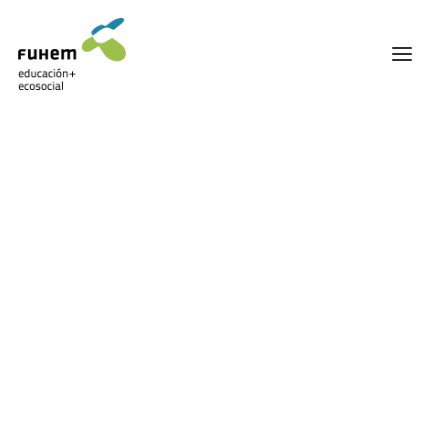
FUHEM
ÁREA EDUCATIVA
ÁREA ECOSOCIAL
Mostrando el único resultado
60 ANIVERSARIO
PATRONATO Y EQUIPO DIRECTIVO
TRANSPARENCIA Y BUENAS PRÁCTICAS
TRAYECTORIA
PREMIOS Y RECONOCIMIENTOS
TRABAJAMOS EN RED
TRABAJA EN FUHEM
COMUNIDAD FUHEM