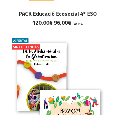
LEER MÁS
PACK Educació Ecosocial 4º ESO
El
El
120,00
€
96,00
€
IVA inc.
precio
precio
original
actual
era:
es:
¡OFERTA!
120,00€.
96,00€.
SIN EXISTENCIAS