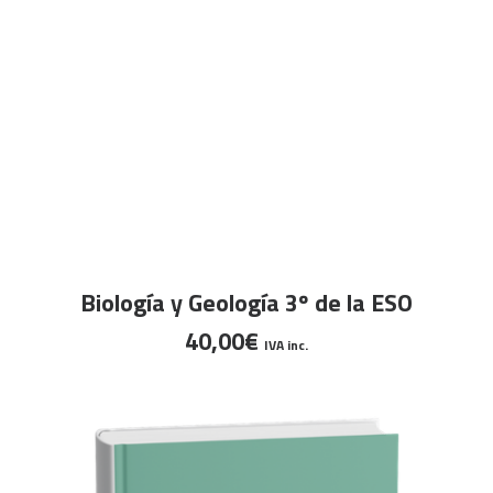
CART
Tu carrito está vacío.
AÑADIR AL CARRITO
Biología y Geología 3º de la ESO
40,00
€
IVA inc.