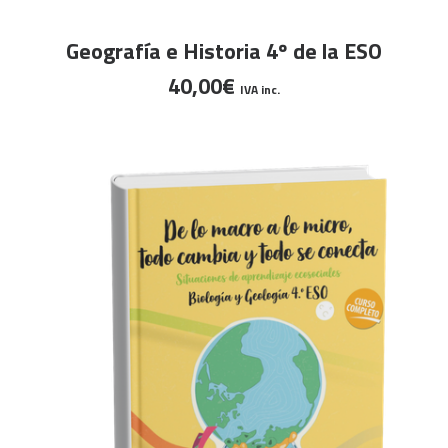
Este
SELECCIONAR OPCIONES
Geografía e Historia 4º de la ESO
producto
40,00
€
tiene
IVA inc.
múltiples
variantes.
Las
opciones
se
pueden
elegir
en
la
página
de
producto