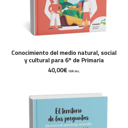
AÑADIR AL CARRITO
Conocimiento del medio natural, social
y cultural para 6º de Primaria
40,00
€
IVA inc.