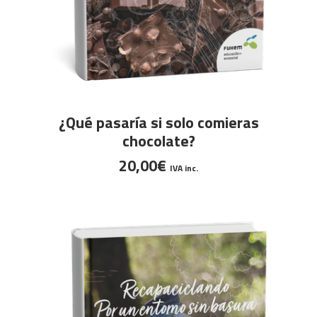
AÑADIR AL CARRITO
¿Qué pasaría si solo comieras
chocolate?
20,00
€
IVA inc.