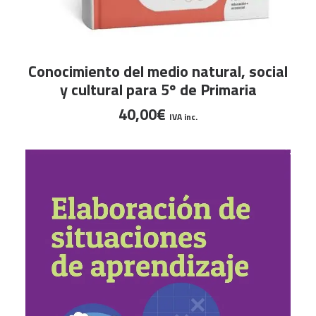
AÑADIR AL CARRITO
Conocimiento del medio natural, social
y cultural para 5º de Primaria
40,00
€
IVA inc.