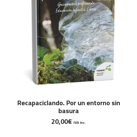
AÑADIR AL CARRITO
Recapaciclando. Por un entorno sin
basura
20,00
€
IVA inc.