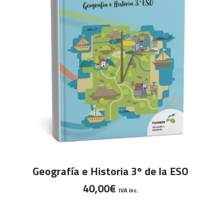
Este
SELECCIONAR OPCIONES
Geografía e Historia 3º de la ESO
producto
40,00
€
tiene
IVA inc.
múltiples
variantes.