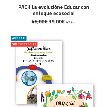
LEER MÁS
PACK La evolución+ Educar con
enfoque ecosocial
El
El
46,00
€
39,00
€
IVA inc.
precio
precio
original
actual
era:
es:
¡OFERTA!
46,00€.
39,00€.
SIN EXISTENCIAS