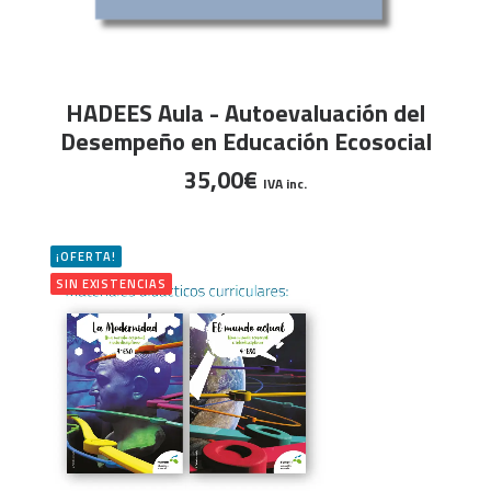
AÑADIR AL CARRITO
HADEES Aula - Autoevaluación del
Desempeño en Educación Ecosocial
35,00
€
IVA inc.
¡OFERTA!
SIN EXISTENCIAS