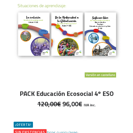
LEER MÁS
PACK Educación Ecosocial 4º ESO
El
El
120,00
€
96,00
€
IVA inc.
precio
precio
original
actual
era:
es:
¡OFERTA!
SIN EXISTENCIAS