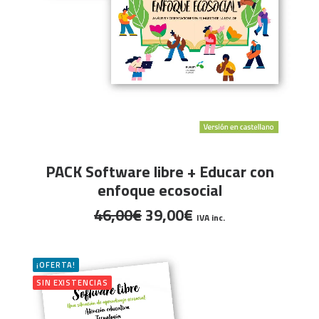
LEER MÁS
PACK Software libre + Educar con
enfoque ecosocial
El
El
46,00
€
39,00
€
IVA inc.
precio
precio
original
actual
era:
es:
¡OFERTA!
46,00€.
39,00€.
SIN EXISTENCIAS