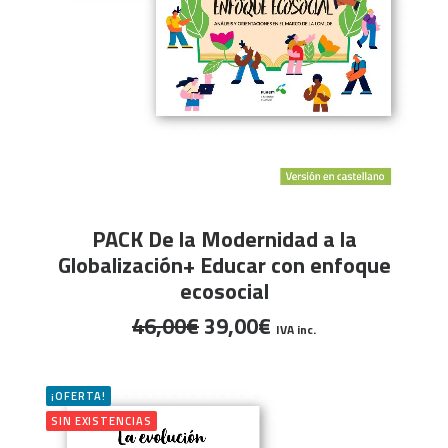
LEER MÁS
PACK De la Modernidad a la
Globalización+ Educar con enfoque
ecosocial
El
El
46,00
€
39,00
€
IVA inc.
precio
precio
original
actual
era:
es:
¡OFERTA!
46,00€.
39,00€.
SIN EXISTENCIAS