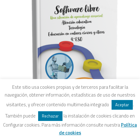
Este sitio usa cookies propias y de terceros para facilitar la
navegación, obtener información, estadísticas de uso de nuestros
visitantes, y ofrecer contenido multimedia integrado
.
Aceptar
También puede
la instalación de cookies clicando en
Rechazar
Configurar cookies. Para más información consulte nuestra
Política
AÑADIR AL CARRITO
de cookies
Software libre