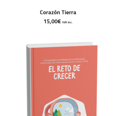
AÑADIR AL CARRITO
Corazón Tierra
15,00
€
IVA inc.