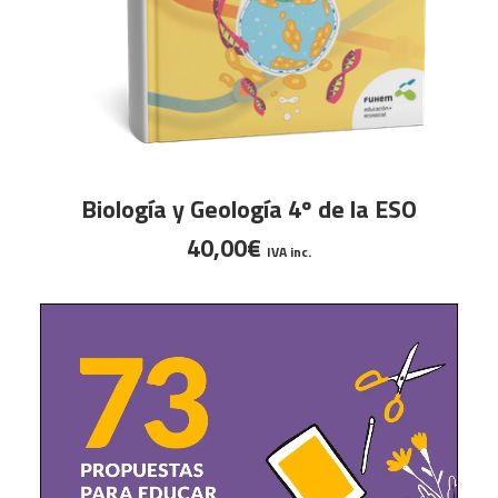
Este
SELECCIONAR OPCIONES
Biología y Geología 4º de la ESO
producto
40,00
€
tiene
IVA inc.
múltiples
variantes.
Las
opciones
se
pueden
elegir
en