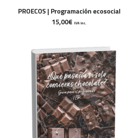
AÑADIR AL CARRITO
PROECOS | Programación ecosocial
15,00
€
IVA inc.