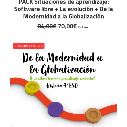
PACK Situaciones de aprendizaje:
Software libre + La evolución + De la
Modernidad a la Globalización
El
El
84,00
€
70,00
€
IVA inc.
precio
precio
original
actual
era:
es:
SIN EXISTENCIAS
84,00€.
70,00€.