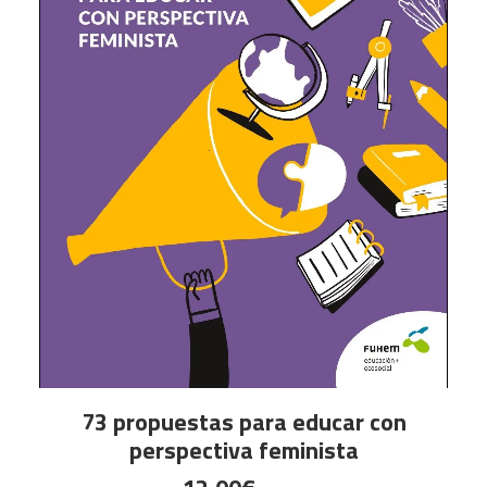
la
página
de
producto
AÑADIR AL CARRITO
73 propuestas para educar con
perspectiva feminista