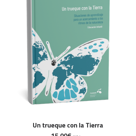
AÑADIR AL CARRITO
Un trueque con la Tierra
15,00
€