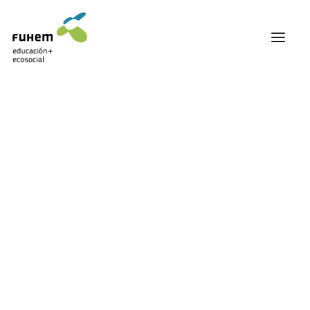
FUHEM
ÁREA EDUCATIVA
ÁREA ECOSOCIAL
60 ANIVERSARIO
PATRONATO Y EQUIPO DIRECTIVO
Educación
TRANSPARENCIA Y BUENAS PRÁCTICAS
TRAYECTORIA
PREMIOS Y RECONOCIMIENTOS
TRABAJAMOS EN RED
TRABAJA EN FUHEM
COMUNIDAD FUHEM