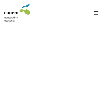
FUHEM
ÁREA EDUCATIVA
ÁREA ECOSOCIAL
60 ANIVERSARIO
PATRONATO Y EQUIPO DIRECTIVO
Infografías
TRANSPARENCIA Y BUENAS PRÁCTICAS
TRAYECTORIA
PREMIOS Y RECONOCIMIENTOS
TRABAJAMOS EN RED
TRABAJA EN FUHEM
COMUNIDAD FUHEM