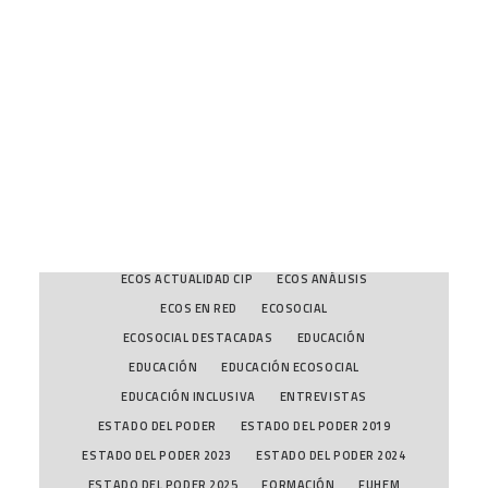
DESTACADAS
DESTACADAS EDUCACIÓN
DESTACADAS FUHEM
DIALOGOS
CART
DIVERSIDAD Y MIGRACIONES
Tu carrito está vacío.
DIVERSIDAD Y MIGRACIONES
DOSIERES ECOSOCIALES
DOSSIERES
DPD
ECOLOGÍA POLÍTICA
ECONOMÍA ECOLÓGICA
ECONOMÍA ECOLÓGICA
ECONOMÍA INCLUSIVA
ECONOMÍA POLÍTICA Y CRISIS
ECONOMÍA POLÍTICA Y CRISIS
ECOS A FONDO
ECOS ACTUALIDAD CIP
ECOS ANÁLISIS
ECOS EN RED
ECOSOCIAL
ECOSOCIAL DESTACADAS
EDUCACIÓN
EDUCACIÓN
EDUCACIÓN ECOSOCIAL
EDUCACIÓN INCLUSIVA
ENTREVISTAS
ESTADO DEL PODER
ESTADO DEL PODER 2019
ESTADO DEL PODER 2023
ESTADO DEL PODER 2024
ESTADO DEL PODER 2025
FORMACIÓN
FUHEM