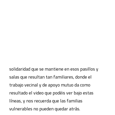
Se puede colaborar de dos formas, ya sea
llevando alimentos al local de Elsanta (Avda.
CART
Portugal, 79, posterior), los jueves o viernes, en
Tu carrito está vacío.
horario de 9.30 a 12 horas; o bien, haciendo una
donación indicando “RSP Alimentos” en la cuenta
corriente: ES93 1491 0001 2330 0006 9041.
Ahora que estamos lejos de las oficinas de la sede
de FUHEM, nos emociona ver la cadena de
solidaridad que se mantiene en esos pasillos y
salas que resultan tan familiares, donde el
trabajo vecinal y de apoyo mutuo da como
resultado el video que podéis ver bajo estas
líneas, y nos recuerda que las familias
vulnerables no pueden quedar atrás.