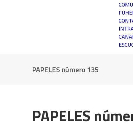
COMU
FUH
CONT
INTR
CANA
ESCU
PAPELES número 135
PAPELES núme