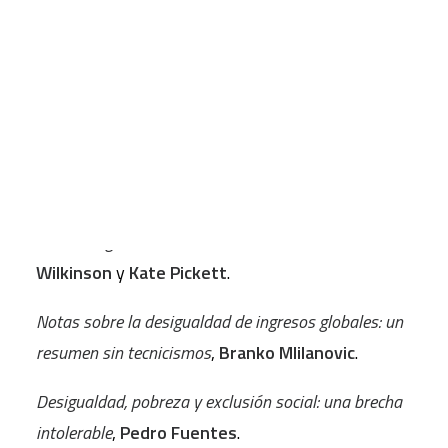
INTRODUCCIÓN
CART
Combatir las desigualdades para hacer un mundo
Tu carrito está vacío.
más justo y sostenible
,
Santiago Álvarez
Cantalapiedra
.
A FONDO
De la desigualdad a la sostenibilidad
,
Richard
Wilkinson
y
Kate Pickett
.
Notas sobre la desigualdad de ingresos globales: un
resumen sin tecnicismos
,
Branko MIilanovic
.
Desigualdad, pobreza y exclusión social: una brecha
intolerable
,
Pedro Fuentes
.