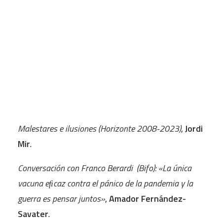
INTRODUCCIÓN
CART
El malestar de nuestro modo de vida
,
Santiago
Tu carrito está vacío.
Álvarez Cantalapiedra
.
A FONDO
El malestar civilizatorio
,
Víctor M. Toledo
.
Malestares e ilusiones (Horizonte 2008-2023)
,
Jordi
Mir
.
Conversación con Franco Berardi (Bifo): «La única
vacuna eﬁcaz contra el pánico de la pandemia y la
guerra es pensar juntos»
,
Amador Fernández-
Savater
.