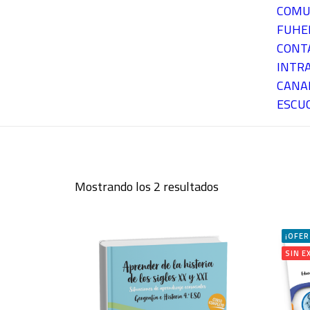
COMU
FUH
CONT
INTR
CANA
ESCU
Mostrando los 2 resultados
Ordenado
por
los
¡OFER
últimos
SIN E