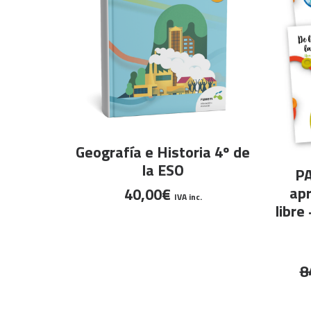
Este
SELECCIONAR OPCIONES
Geografía e Historia 4º de
producto
la ESO
PA
tiene
apr
40,00
€
múltiples
IVA inc.
libre
variantes.
Las
opciones
8
se
pueden
elegir