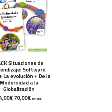
LEER MÁS
CK Situaciones de
endizaje: Software
 + La evolución + De la
Modernidad a la
Globalización
El
El
4,00
€
70,00
€
IVA inc.
precio
precio
original
actual