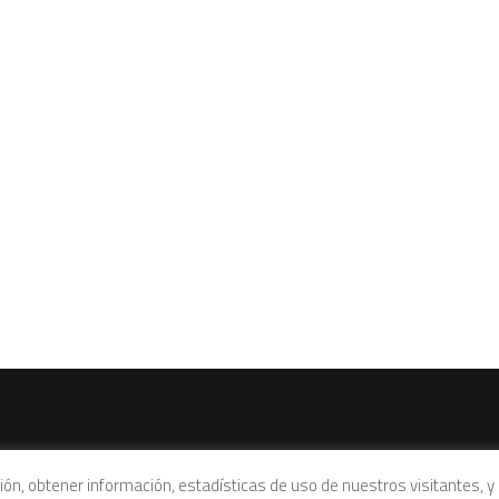
vacidad
|
Política de cookies
|
Condiciones legales de venta
ación, obtener información, estadísticas de uso de nuestros visitantes,