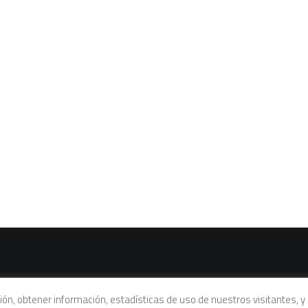
vacidad
|
Política de cookies
|
Condiciones legales de venta
ación, obtener información, estadísticas de uso de nuestros visitantes,