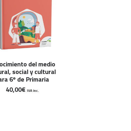
AÑADIR AL CARRITO
ocimiento del medio
ral, social y cultural
ara 6º de Primaria
40,00
€
IVA inc.