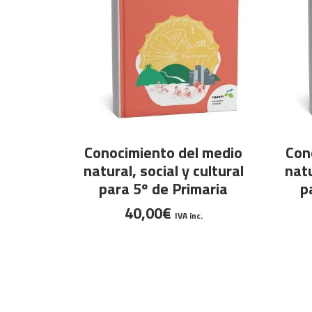
AÑADIR AL CARRITO
Conocimiento del medio
Con
natural, social y cultural
natu
para 5º de Primaria
p
40,00
€
IVA inc.