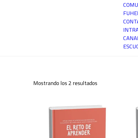
COMU
FUH
CONT
INTR
CANA
ESCU
Mostrando los 2 resultados
Ordenado
por
los
últimos