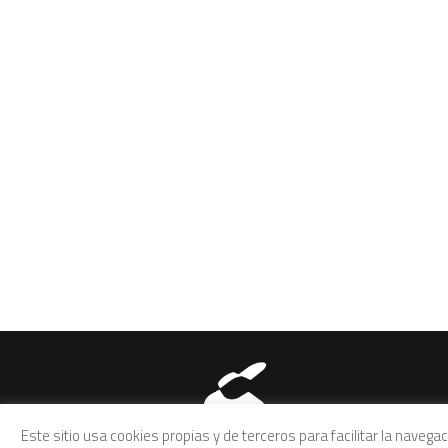
Aviso legal
|
Política de pri
Este sitio usa cookies propias y de terceros para facilitar la naveg