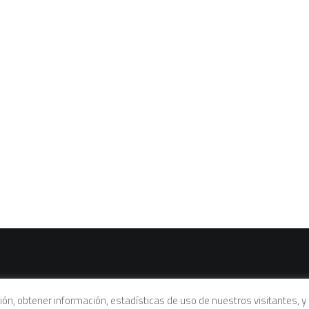
vacidad
|
Política de cookies
|
Condiciones legales de venta
ación, obtener información, estadísticas de uso de nuestros visitantes,