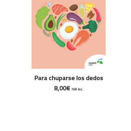
AÑADIR AL CARRITO
Para chuparse los dedos
8,00
€
IVA inc.