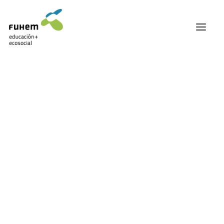
FUHEM
ÁREA EDUCATIVA
ÁREA ECOSOCIAL
Mostrando el único resultado
60 ANIVERSARIO
PATRONATO Y EQUIPO DIRECTIVO
TRANSPARENCIA Y BUENAS PRÁCTICAS
SIN EXISTENCIAS
TRAYECTORIA
PREMIOS Y RECONOCIMIENTOS
TRABAJAMOS EN RED
TRABAJA EN FUHEM
COMUNIDAD FUHEM