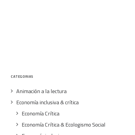
19,50
€
IVA inc.
CART
Tu carrito está vacío.
Buscar
por:
CATEGORÍAS
Animación a la lectura
Economía inclusiva & crítica
Economía Crítica
Economía Crítica & Ecologismo Social