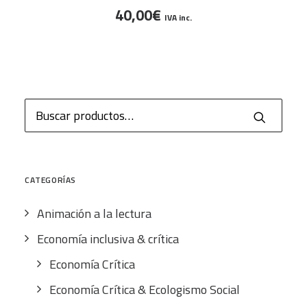
40,00
€
tiene
IVA inc.
múltiples
variantes.
Las
opciones
se
Buscar
pueden
por:
elegir
en
la
CATEGORÍAS
página
Animación a la lectura
de
producto
Economía inclusiva & crítica
Economía Crítica
Economía Crítica & Ecologismo Social