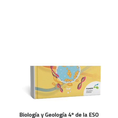
CART
Tu carrito está vacío.
Este
SELECCIONAR OPCIONES
Biología y Geología 4º de la ESO
producto