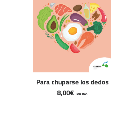
AÑADIR AL CARRITO
Para chuparse los dedos
8,00
€
IVA inc.