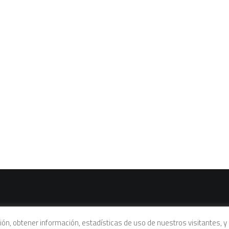
vacidad
|
Política de cookies
|
Condiciones legales de venta
ación, obtener información, estadísticas de uso de nuestros visitantes,