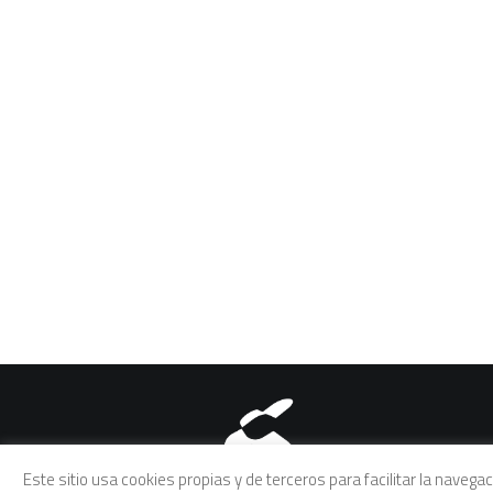
Aviso legal
|
Política de pri
Este sitio usa cookies propias y de terceros para facilitar la naveg