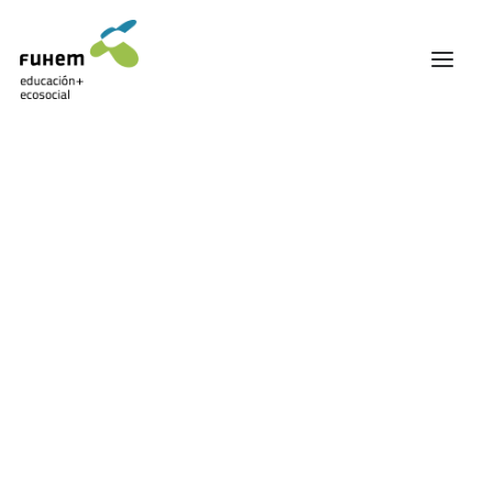
FUHEM
ÁREA EDUCATIVA
ÁREA ECOSOCIAL
Mostrando el único resultado
60 ANIVERSARIO
PATRONATO Y EQUIPO DIRECTIVO
TRANSPARENCIA Y BUENAS PRÁCTICAS
TRAYECTORIA
PREMIOS Y RECONOCIMIENTOS
TRABAJAMOS EN RED
TRABAJA EN FUHEM
COMUNIDAD FUHEM