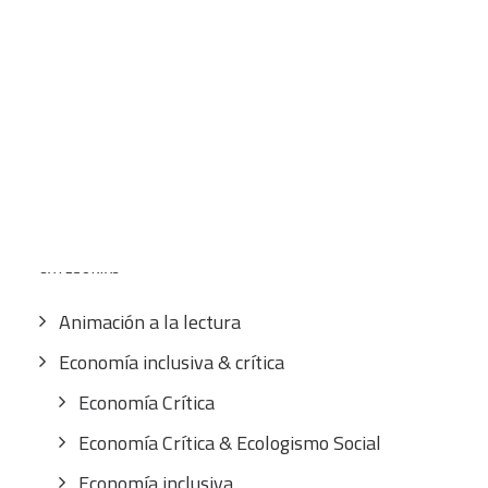
12,00
€
IVA inc.
CART
Tu carrito está vacío.
Buscar
por:
CATEGORÍAS
Animación a la lectura
Economía inclusiva & crítica
Economía Crítica
Economía Crítica & Ecologismo Social
Economía inclusiva