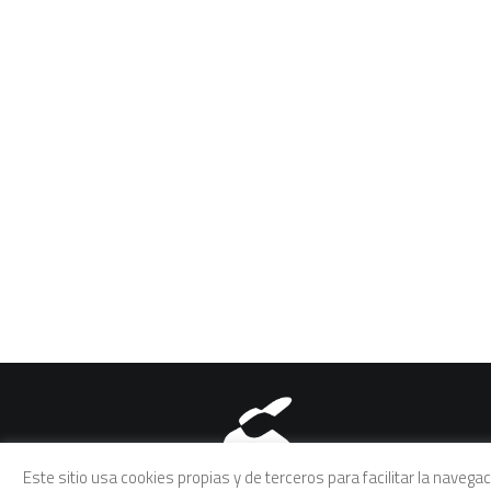
Aviso legal
|
Política de pri
Este sitio usa cookies propias y de terceros para facilitar la naveg