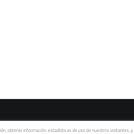
vacidad
|
Política de cookies
|
Condiciones legales de venta
ación, obtener información, estadísticas de uso de nuestros visitantes,