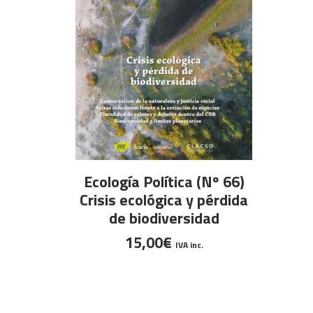
AÑADIR AL CARRITO
Ecología Política (Nº 66)
Crisis ecológica y pérdida
de biodiversidad
15,00
€
IVA inc.