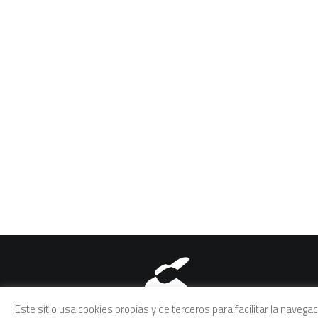
Aviso legal
|
Política de pri
Este sitio usa cookies propias y de terceros para facilitar la naveg