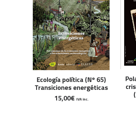
AÑADIR AL CARRITO
Pol
Ecología política (Nº 65)
cri
Transiciones energéticas
15,00
€
IVA inc.