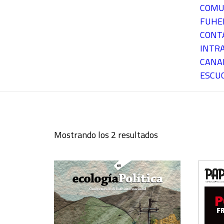
COMU
FUH
CONT
INTR
CANA
ESCU
Mostrando los 2 resultados
Ordenado
por
los
últimos