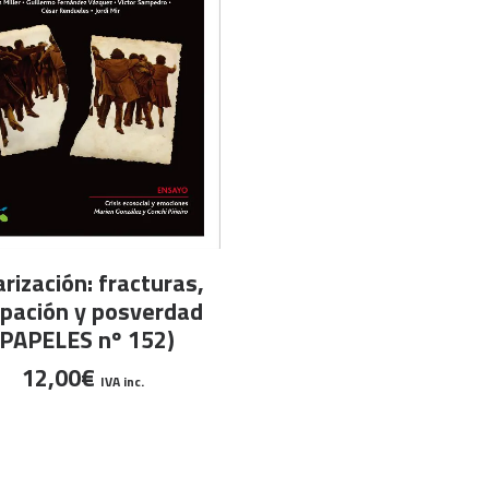
AÑADIR AL CARRITO
arización: fracturas,
spación y posverdad
(PAPELES nº 152)
12,00
€
IVA inc.