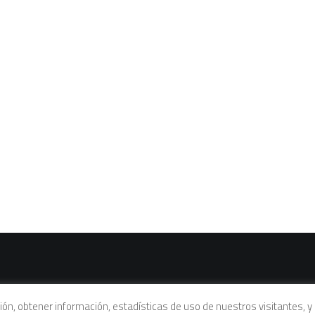
vacidad
|
Política de cookies
|
Condiciones legales de venta
ación, obtener información, estadísticas de uso de nuestros visitantes,