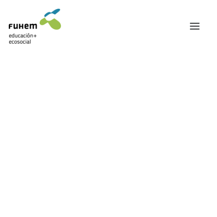
FUHEM
ÁREA EDUCATIVA
ÁREA ECOSOCIAL
Mostrando el único resultado
60 ANIVERSARIO
PATRONATO Y EQUIPO DIRECTIVO
TRANSPARENCIA Y BUENAS PRÁCTICAS
TRAYECTORIA
PREMIOS Y RECONOCIMIENTOS
TRABAJAMOS EN RED
TRABAJA EN FUHEM
COMUNIDAD FUHEM