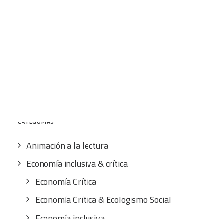
12,00
€
IVA inc.
CART
Tu carrito está vacío.
Buscar
por:
CATEGORÍAS
Animación a la lectura
Economía inclusiva & crítica
Economía Crítica
Economía Crítica & Ecologismo Social
Economía inclusiva