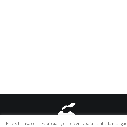
Aviso legal
|
Política de pri
Este sitio usa cookies propias y de terceros para facilitar la naveg