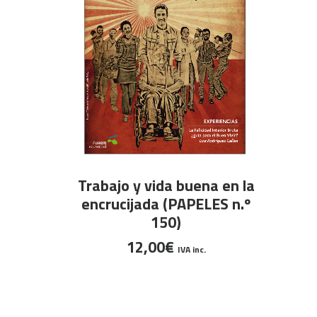
AÑADIR AL CARRITO
Trabajo y vida buena en la
encrucijada (PAPELES n.º
150)
12,00
€
IVA inc.