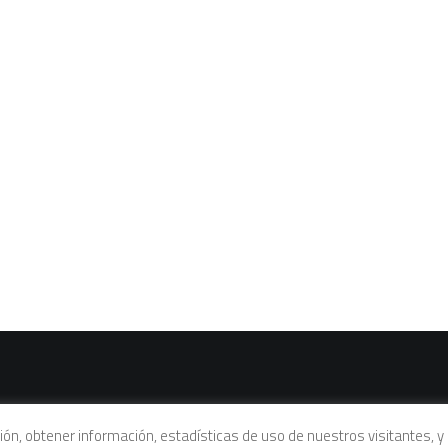
vacidad
|
Política de cookies
|
Condiciones legales de venta
ación, obtener información, estadísticas de uso de nuestros visitantes,