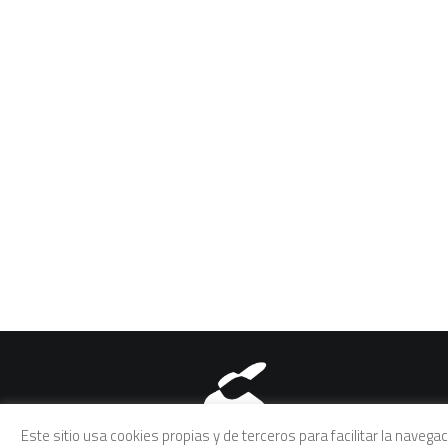
Aviso legal
|
Política de pri
Este sitio usa cookies propias y de terceros para facilitar la naveg