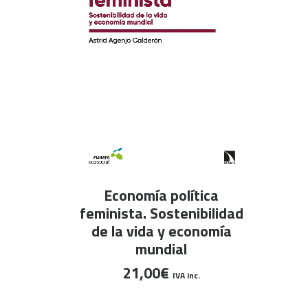
AÑADIR AL CARRITO
Economía política
feminista. Sostenibilidad
de la vida y economía
mundial
21,00
€
IVA inc.