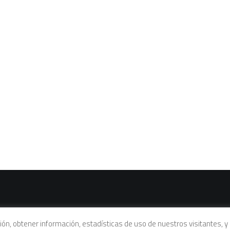
vacidad
|
Política de cookies
|
Condiciones legales de venta
ación, obtener información, estadísticas de uso de nuestros visitantes,