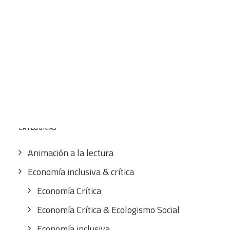
12,00
€
IVA inc.
CART
Tu carrito está vacío.
Buscar
por:
CATEGORÍAS
Animación a la lectura
Economía inclusiva & crítica
Economía Crítica
Economía Crítica & Ecologismo Social
Economía inclusiva