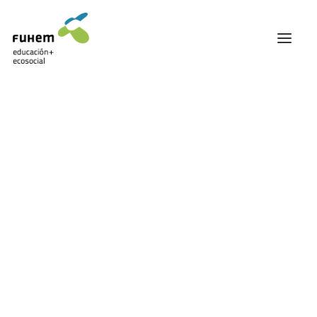
FUHEM
ÁREA EDUCATIVA
ÁREA ECOSOCIAL
Mostrando el único resultado
60 ANIVERSARIO
PATRONATO Y EQUIPO DIRECTIVO
TRANSPARENCIA Y BUENAS PRÁCTICAS
TRAYECTORIA
PREMIOS Y RECONOCIMIENTOS
TRABAJAMOS EN RED
TRABAJA EN FUHEM
COMUNIDAD FUHEM