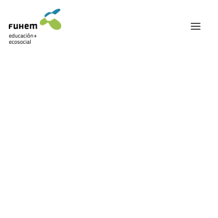
FUHEM
ÁREA EDUCATIVA
ÁREA ECOSOCIAL
Mostrando el único resultado
60 ANIVERSARIO
PATRONATO Y EQUIPO DIRECTIVO
TRANSPARENCIA Y BUENAS PRÁCTICAS
TRAYECTORIA
PREMIOS Y RECONOCIMIENTOS
TRABAJAMOS EN RED
TRABAJA EN FUHEM
COMUNIDAD FUHEM