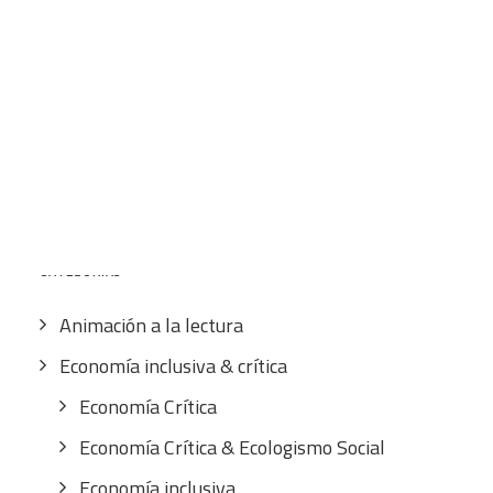
12,00
€
IVA inc.
CART
Tu carrito está vacío.
Buscar
por:
CATEGORÍAS
Animación a la lectura
Economía inclusiva & crítica
Economía Crítica
Economía Crítica & Ecologismo Social
Economía inclusiva