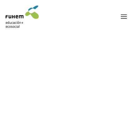
FUHEM
ÁREA EDUCATIVA
ÁREA ECOSOCIAL
Mostrando el único resultado
60 ANIVERSARIO
PATRONATO Y EQUIPO DIRECTIVO
TRANSPARENCIA Y BUENAS PRÁCTICAS
TRAYECTORIA
PREMIOS Y RECONOCIMIENTOS
TRABAJAMOS EN RED
TRABAJA EN FUHEM
COMUNIDAD FUHEM