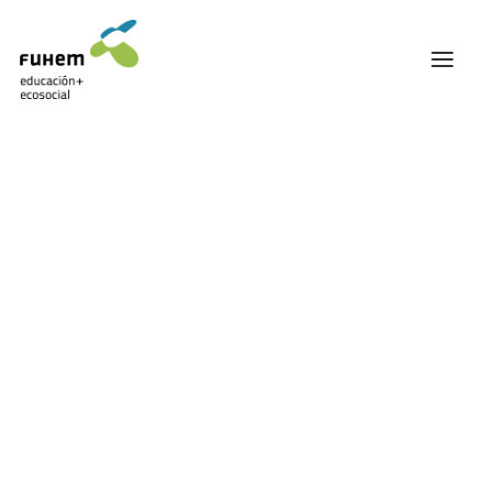
FUHEM
ÁREA EDUCATIVA
ÁREA ECOSOCIAL
Mostrando el único resultado
60 ANIVERSARIO
PATRONATO Y EQUIPO DIRECTIVO
TRANSPARENCIA Y BUENAS PRÁCTICAS
TRAYECTORIA
PREMIOS Y RECONOCIMIENTOS
TRABAJAMOS EN RED
TRABAJA EN FUHEM
COMUNIDAD FUHEM