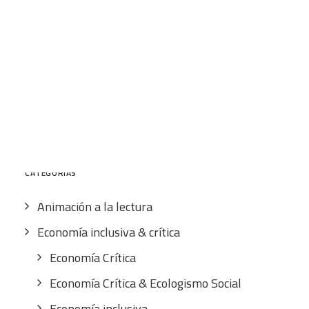
12,00
€
IVA inc.
CART
Tu carrito está vacío.
Buscar
por:
CATEGORÍAS
Animación a la lectura
Economía inclusiva & crítica
Economía Crítica
Economía Crítica & Ecologismo Social
Economía inclusiva