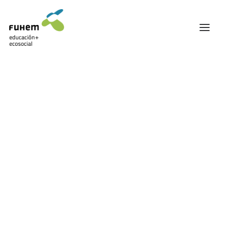
FUHEM
ÁREA EDUCATIVA
ÁREA ECOSOCIAL
Mostrando el único resultado
60 ANIVERSARIO
PATRONATO Y EQUIPO DIRECTIVO
TRANSPARENCIA Y BUENAS PRÁCTICAS
TRAYECTORIA
PREMIOS Y RECONOCIMIENTOS
TRABAJAMOS EN RED
TRABAJA EN FUHEM
COMUNIDAD FUHEM