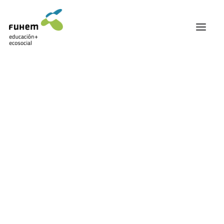
FUHEM
ÁREA EDUCATIVA
ÁREA ECOSOCIAL
Mostrando el único resultado
60 ANIVERSARIO
PATRONATO Y EQUIPO DIRECTIVO
TRANSPARENCIA Y BUENAS PRÁCTICAS
TRAYECTORIA
PREMIOS Y RECONOCIMIENTOS
TRABAJAMOS EN RED
TRABAJA EN FUHEM
COMUNIDAD FUHEM