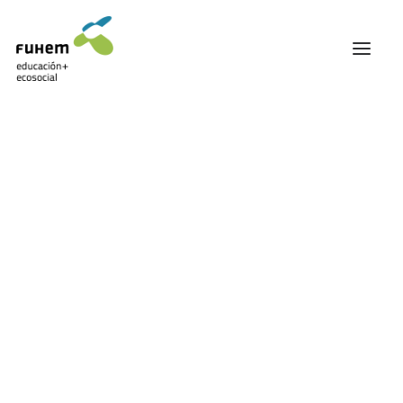
FUHEM
ÁREA EDUCATIVA
ÁREA ECOSOCIAL
Mostrando el único resultado
60 ANIVERSARIO
PATRONATO Y EQUIPO DIRECTIVO
TRANSPARENCIA Y BUENAS PRÁCTICAS
TRAYECTORIA
PREMIOS Y RECONOCIMIENTOS
TRABAJAMOS EN RED
TRABAJA EN FUHEM
COMUNIDAD FUHEM