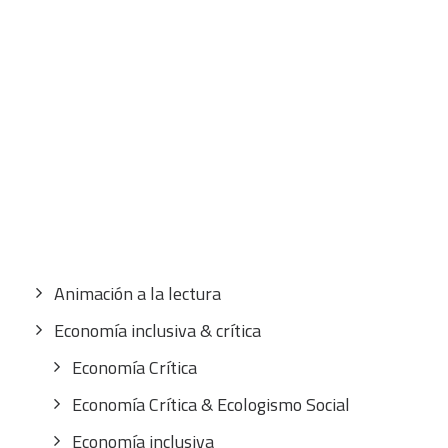
10,00
€
IVA inc.
CART
Tu carrito está vacío.
Buscar
por:
CATEGORÍAS
Animación a la lectura
Economía inclusiva & crítica
Economía Crítica
Economía Crítica & Ecologismo Social
Economía inclusiva