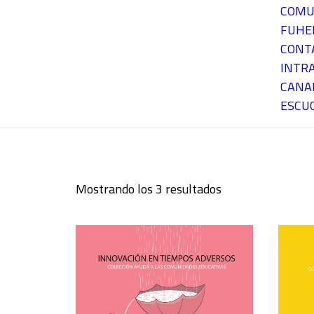
COMU
FUH
CONT
INTR
CANA
ESCU
Mostrando los 3 resultados
Ordenado
por
los
últimos