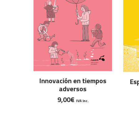
AÑADIR AL CARRITO
Innovación en tiempos
Es
adversos
9,00
€
IVA inc.