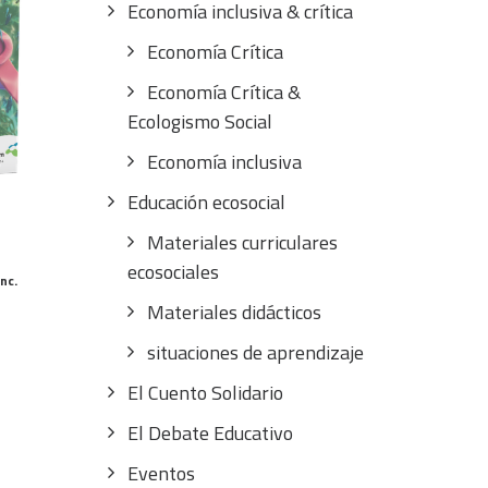
Economía inclusiva & crítica
Economía Crítica
Economía Crítica &
Ecologismo Social
Economía inclusiva
Educación ecosocial
S
Materiales curriculares
ecosociales
ngo
inc.
Materiales didácticos
cios:
situaciones de aprendizaje
sde
,00€
El Cuento Solidario
sta
El Debate Educativo
,00€
Eventos