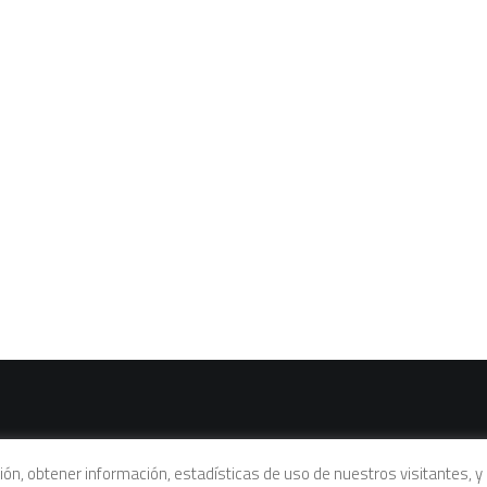
vacidad
|
Política de cookies
|
Condiciones legales de venta
ación, obtener información, estadísticas de uso de nuestros visitantes,