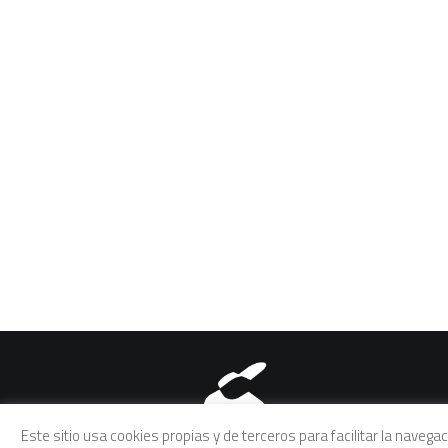
Aviso legal
|
Política de pri
Este sitio usa cookies propias y de terceros para facilitar la naveg